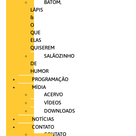
BATOM,
LÁPIS
&
O
QUE
ELAS
QUISEREM
SALÃOZINHO
DE
HUMOR
PROGRAMAÇÃO
MÍDIA
ACERVO
VÍDEOS
DOWNLOADS
NOTÍCIAS
CONTATO
CONTATO