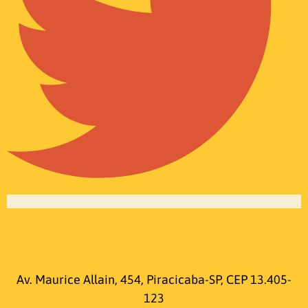
Av. Maurice Allain, 454, Piracicaba-SP, CEP 13.405-
123