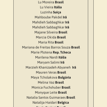
Lu Moreira
Brasil
Lu Vieira
Itália
Luzinha
Suiça
Mahboube Pakdel
Irã
Mahdieh Sabbaghkar
Irã
Mahdieh Sabbaghkar
Irã
Majane Silveira
Brasil
Marcia Okida
Brasil
Maria Rita
Brasil
Mariana de Freitas Barros Souza
Brasil
Marie Plotena
Rep. Tcheca
Marilena Nardi
Itália
Maryam Salimi
Irã
Marzieh Khanizadeh Abyaneh
Irã
Mauren Veras
Brasil
Maya Tcholakova
Bulgária
Melina Vaz
Brasil
Monica Fuchshuber
Brasil
Monyque Leite
Brasil
Natalia Santos Guimaraes
Brasil
Natalija Haidari
Belgica