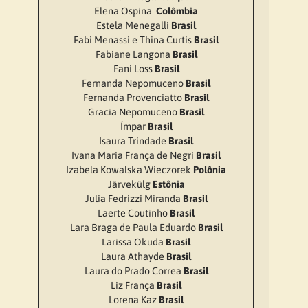
Elena Ospina
Colômbia
Estela Menegalli
Brasil
Fabi Menassi e Thina Curtis
Brasil
Fabiane Langona
Brasil
Fani Loss
Brasil
Fernanda Nepomuceno
Brasil
Fernanda Provenciatto
Brasil
Gracia Nepomuceno
Brasil
Ímpar
Brasil
Isaura Trindade
Brasil
Ivana Maria França de Negri
Brasil
Izabela Kowalska Wieczorek
Polônia
Järvekülg
Estônia
Julia Fedrizzi Miranda
Brasil
Laerte Coutinho
Brasil
Lara Braga de Paula Eduardo
Brasil
Larissa Okuda
Brasil
Laura Athayde
Brasil
Laura do Prado Correa
Brasil
Liz França
Brasil
Lorena Kaz
Brasil